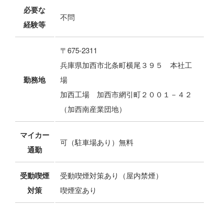
必要な
不問
経験等
〒675-2311
兵庫県加西市北条町横尾３９５ 本社工
勤務地
場
加西工場 加西市網引町２００１－４２
（加西南産業団地）
マイカー
可（駐車場あり）無料
通勤
受動喫煙
受動喫煙対策あり（屋内禁煙）
対策
喫煙室あり